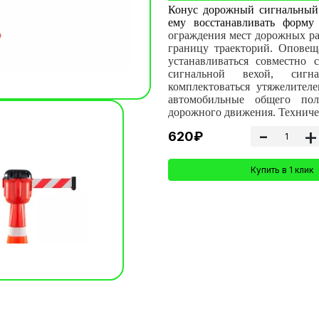
Конус дорожный сигнальный 
ему восстанавливать форм
ограждения мест дорожных ра
границу траекторий. Оповещ
устанавливаться совместно 
сигнальной вехой, сигн
комплектоваться утяжелител
автомобильные общего пол
дорожного движения. Техниче
-
+
620₽
Купить в 1 клик